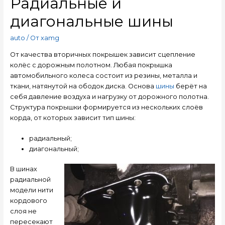
Радиальные и
диагональные шины
auto
/ От
xamg
От качества вторичных покрышек зависит сцепление
колёс с дорожным полотном. Любая покрышка
автомобильного колеса состоит из резины, металла и
ткани, натянутой на ободок диска.
Основа
шины
берёт на
себя давление воздуха и нагрузку от дорожного полотна.
Структура покрышки формируется из нескольких слоёв
корда, от которых зависит тип шины:
радиальный;
диагональный;
В шинах
радиальной
модели нити
кордового
слоя не
пересекают