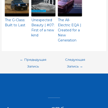
The G-Class:
Unexpected
The All-
Built to Last
Beauty | #07:
Electric EQA |
First of a new
Created for a
kind
New
Generation
←
Предыдущая
Следующая
Запись
Запись
→