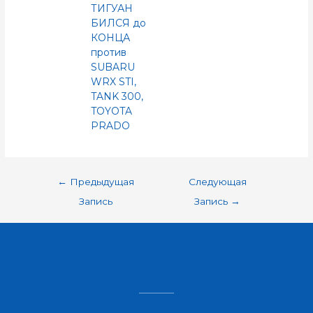
ТИГУАН
БИЛСЯ до
КОНЦА
против
SUBARU
WRX STI,
TANK 300,
TOYOTA
PRADO
←
Предыдущая
Следующая
Запись
Запись
→