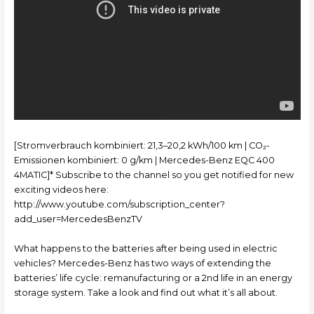
[Stromverbrauch kombiniert: 21,3–20,2 kWh/100 km | CO₂-
Emissionen kombiniert: 0 g/km | Mercedes-Benz EQC 400
4MATIC]* Subscribe to the channel so you get notified for new
exciting videos here:
http://www.youtube.com/subscription_center?
add_user=MercedesBenzTV
What happens to the batteries after being used in electric
vehicles? Mercedes-Benz has two ways of extending the
batteries’ life cycle: remanufacturing or a 2nd life in an energy
storage system. Take a look and find out what it’s all about.