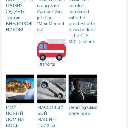
ГРЯЗИ?!
rzeug zum
comfort
СЕДАНЫ
Camper Van –
combined
против
jetzt bei
with the
ВНЕДОРОЖ
“MeinMerced
greatest atte
НИКОВ!
es”
ntion to detail
– The GLS
600.​ |#shorts
| #shorts
МОЙ
МАССОВЫЙ
Defining Class
НОВЫЙ
БОЙ
since 1886.
ДОМ НА
МАШИН!
ВОДЕ
ПСИХ на