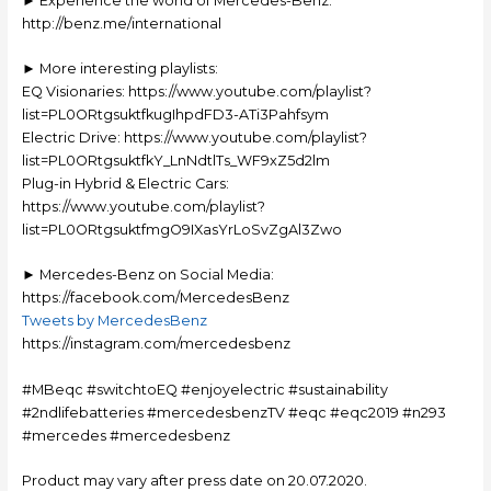
► Experience the world of Mercedes-Benz:
http://benz.me/international
► More interesting playlists:
EQ Visionaries: https://www.youtube.com/playlist?
list=PL0ORtgsuktfkugIhpdFD3-ATi3Pahfsym
Electric Drive: https://www.youtube.com/playlist?
list=PL0ORtgsuktfkY_LnNdtlTs_WF9xZ5d2lm
Plug-in Hybrid & Electric Cars:
https://www.youtube.com/playlist?
list=PL0ORtgsuktfmgO9IXasYrLoSvZgAl3Zwo
► Mercedes-Benz on Social Media:
https://facebook.com/MercedesBenz
Tweets by MercedesBenz
https://instagram.com/mercedesbenz
#MBeqc #switchtoEQ #enjoyelectric #sustainability
#2ndlifebatteries #mercedesbenzTV #eqc #eqc2019 #n293
#mercedes #mercedesbenz
Product may vary after press date on 20.07.2020.