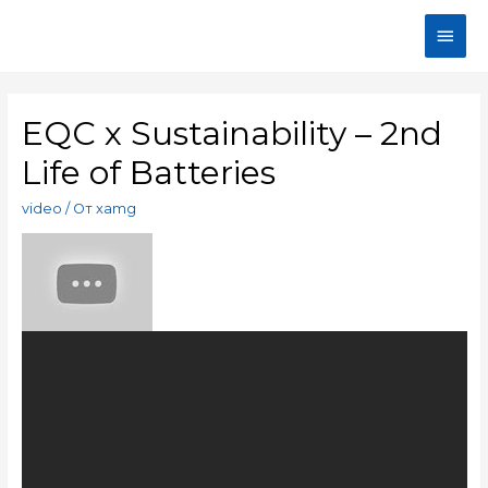
EQC x Sustainability – 2nd
Life of Batteries
video
/ От
xamg