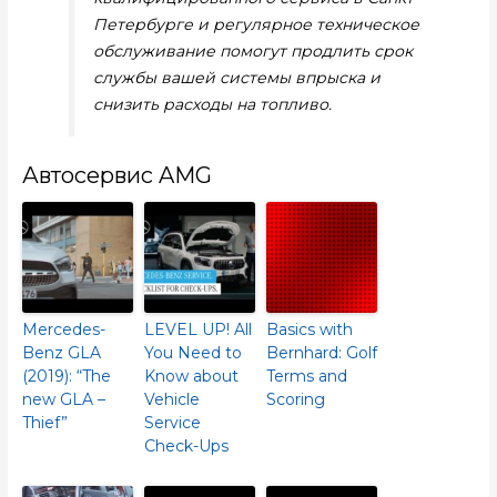
Петербурге и регулярное техническое
обслуживание помогут продлить срок
службы вашей системы впрыска и
снизить расходы на топливо.
Автосервис AMG
Mercedes-
LEVEL UP! All
Basics with
Benz GLA
You Need to
Bernhard: Golf
(2019): “The
Know about
Terms and
new GLA –
Vehicle
Scoring
Thief”
Service
Check-Ups