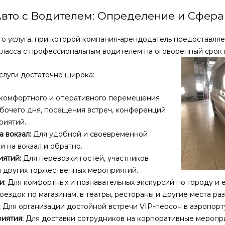
Авто с Водителем: Определение и Сфер
это услуга, при которой компания-арендодатель предоставля
ласса с профессиональным водителем на оговоренный срок 
слуги достаточно широка:
комфортного и оперативного перемещения
абочего дня, посещения встреч, конференций
риятий.
а вокзал:
Для удобной и своевременной
и на вокзал и обратно.
ятий:
Для перевозки гостей, участников
 других торжественных мероприятий.
и:
Для комфортных и познавательных экскурсий по городу и е
оездок по магазинам, в театры, рестораны и другие места ра
:
Для организации достойной встречи VIP-персон в аэропорту
иятия:
Для доставки сотрудников на корпоративные меропри