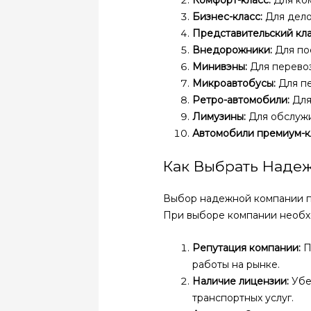
Комфорт-класс:
Для ко
Бизнес-класс:
Для дело
Представительский кла
Внедорожники:
Для по
Минивэны:
Для перевоз
Микроавтобусы:
Для пе
Ретро-автомобили:
Для
Лимузины:
Для обслужи
Автомобили премиум-к
Как Выбрать Наде
Выбор надежной компании по
При выборе компании необх
Репутация компании:
П
работы на рынке.
Наличие лицензии:
Убе
транспортных услуг.