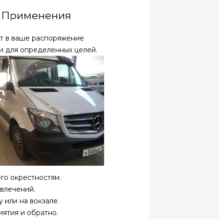
а Применения
ет в ваше распоряжение
и для определенных целей.
го окрестностям.
звлечений.
 или на вокзале.
ятия и обратно.