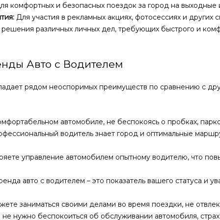
ля комфортных и безопасных поездок за город на выходные 
тия:
Для участия в рекламных акциях, фотосессиях и других 
 решения различных личных дел, требующих быстрого и ком
нды Авто с Водителем
бладает рядом неоспоримых преимуществ по сравнению с др
омфортабельном автомобиле, не беспокоясь о пробках, парко
фессиональный водитель знает город и оптимальные маршру
яете управление автомобилем опытному водителю, что пов
енда авто с водителем – это показатель вашего статуса и у
жете заниматься своими делами во время поездки, не отвлек
 не нужно беспокоиться об обслуживании автомобиля, страх