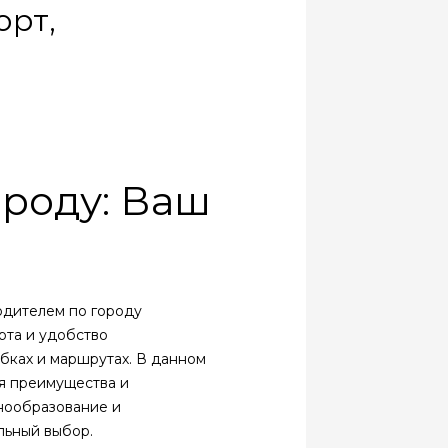
орт,
ороду: Ваш
одителем по городу
рта и удобство
обках и маршрутах. В данном
ая преимущества и
енообразование и
льный выбор.