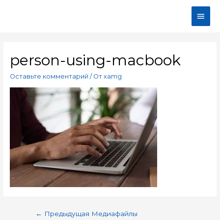
person-using-macbook
Оставьте комментарий
/ От
xamg
←
Предыдущая Медиафайлы