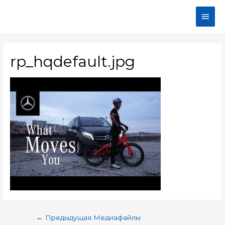
rp_hqdefault.jpg
←
Предыдущая Медиафайлы