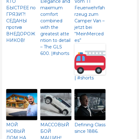
КТО
Elegance and
Vom T1
БЫСТРЕЕ по
maximum
Feuerwehrfah
ГРЯЗИ?!
comfort
rzeug zum
СЕДАНЫ
combined
Camper Van –
против
with the
jetzt bei
ВНЕДОРОЖ
greatest atte
“MeinMerced
НИКОВ!
ntion to detail
es”
– The GLS
600.​ |#shorts
| #shorts
МОЙ
МАССОВЫЙ
Defining Class
НОВЫЙ
БОЙ
since 1886.
ДОМ НА
МАШИН!