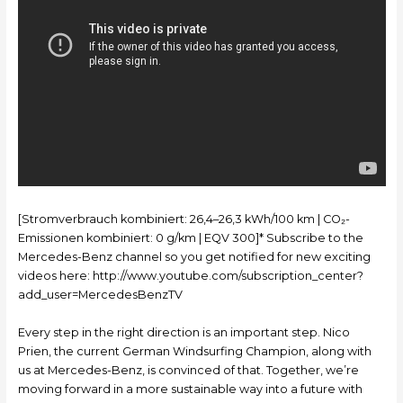
[Stromverbrauch kombiniert: 26,4–26,3 kWh/100 km | CO₂-
Emissionen kombiniert: 0 g/km | EQV 300]* Subscribe to the
Mercedes-Benz channel so you get notified for new exciting
videos here: http://www.youtube.com/subscription_center?
add_user=MercedesBenzTV
Every step in the right direction is an important step. Nico
Prien, the current German Windsurfing Champion, along with
us at Mercedes-Benz, is convinced of that. Together, we’re
moving forward in a more sustainable way into a future with