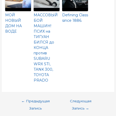
МОЙ
МАССОВЫЙ
Defining Class
НОВЫЙ
БОЙ
since 1886.
ДОМ НА
МАШИН!
ВОДЕ
ПСИХ на
ТИГУАН
БИЛСЯ до
КОНЦА
против
SUBARU
WRX STI,
TANK 300,
TOYOTA
PRADO
←
Предыдущая
Следующая
Запись
Запись
→