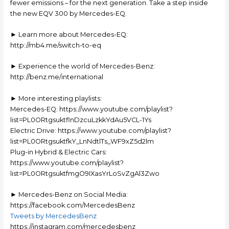
fewer emissions – for the next generation. Take a step inside
the new EQV 300 by Mercedes-EQ.
► Learn more about Mercedes-EQ:
http://mb4.me/switch-to-eq
► Experience the world of Mercedes-Benz:
http://benz.me/international
► More interesting playlists:
Mercedes-EQ: https://www.youtube.com/playlist?
list=PL0ORtgsuktflnDzcuLzkkYdAu5VCL-1Ys
Electric Drive: https://www.youtube.com/playlist?
list=PL0ORtgsuktfkY_LnNdtlTs_WF9xZ5d2lm
Plug-in Hybrid & Electric Cars:
https://www.youtube.com/playlist?
list=PL0ORtgsuktfmgO9IXasYrLoSvZgAl3Zwo
► Mercedes-Benz on Social Media:
https://facebook.com/MercedesBenz
Tweets by MercedesBenz
https://instagram.com/mercedesbenz