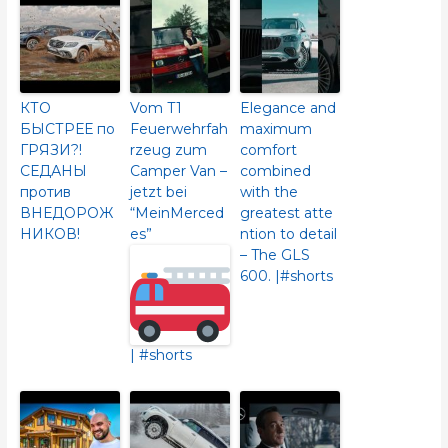
КТО
Vom T1
Elegance and
БЫСТРЕЕ по
Feuerwehrfah
maximum
ГРЯЗИ?!
rzeug zum
comfort
СЕДАНЫ
Camper Van –
combined
против
jetzt bei
with the
ВНЕДОРОЖ
“MeinMerced
greatest atte
НИКОВ!
es”
ntion to detail
– The GLS
600.​ |#shorts
| #shorts