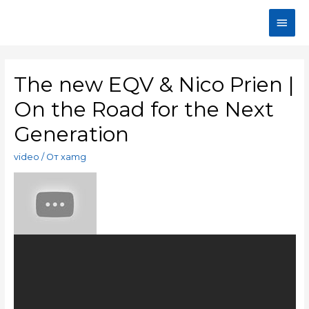
The new EQV & Nico Prien |
On the Road for the Next
Generation
video
/ От
xamg