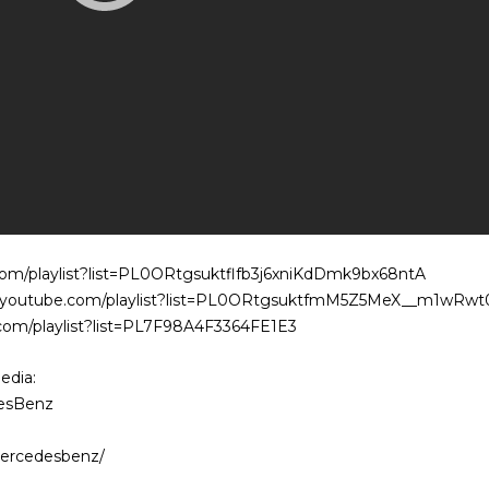
om/playlist?list=PL0ORtgsuktflfb3j6xniKdDmk9bx68ntA
ww.youtube.com/playlist?list=PL0ORtgsuktfmM5Z5MeX__m1wRw
.com/playlist?list=PL7F98A4F3364FE1E3
edia:
desBenz
mercedesbenz/