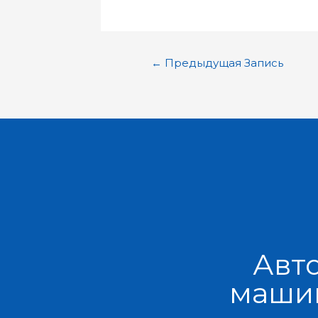
←
Предыдущая Запись
Авт
машин