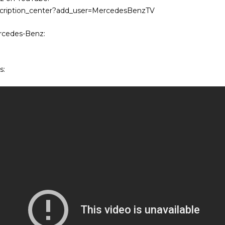
scription_center?add_user=MercedesBenzTV
rcedes-Benz:
s: