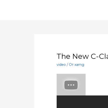
The New C-Cl
video
/ От
xamg