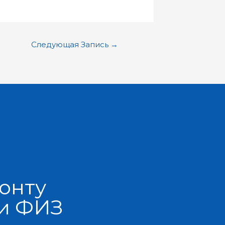
Следующая Запись
→
онту
 и ФИЗ