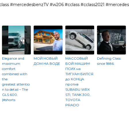
lass #mercedesbenzTV #w206 #cclass #cclass2021 #mercede
Elegance and
МОЙ НОВЫЙ
МАССОВЫЙ
Defining Class
maximum
ДОМ НА ВОДЕ
БОЙ МАШИН!
since 1886.
comfort
ПСИХ на
combined with
ТИГУАН БИЛСЯ
the
до КОНЦА
greatest attentio
против
n to detail – The
SUBARU WRX
GLS 600.​
STI, TANK 300,
|#shorts
TOYOTA
PRADO