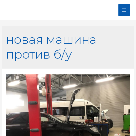
новая машина
против б/у