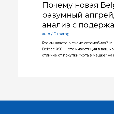
Почему новая Bel
разумный апгрей
анализ с подерж
auto
/ От
xamg
Размышляете о смене автомобиля? Мы
Belgee X50 — это инвестиция в ваш к
отличие от покупки “кота в мешке” на