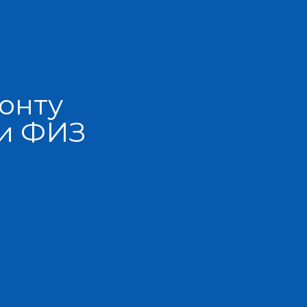
онту
 и ФИЗ