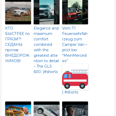
КТО
Elegance and
Vom T1
БЫСТРЕЕ по
maximum
Feuerwehrfah
ГРЯЗИ?!
comfort
rzeug zum
СЕДАНЫ
combined
Camper Van –
против
with the
jetzt bei
ВНЕДОРОЖ
greatest atte
“MeinMerced
НИКОВ!
ntion to detail
es”
– The GLS
600.​ |#shorts
| #shorts