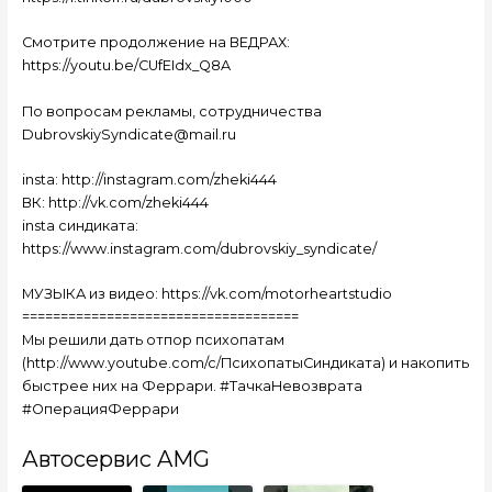
Смотрите продолжение на ВЕДРАХ:
https://youtu.be/CUfEIdx_Q8A
По вопросам рекламы, сотрудничества
DubrovskiySyndicate@mail.ru
insta: http://instagram.com/zheki444
ВК: http://vk.com/zheki444
insta синдиката:
https://www.instagram.com/dubrovskiy_syndicate/
МУЗЫКА из видео: https://vk.com/motorheartstudio
====================================
Мы решили дать отпор психопатам
(http://www.youtube.com/c/ПсихопатыСиндиката) и накопить
быстрее них на Феррари. #ТачкаНевозврата
#ОперацияФеррари
Автосервис AMG