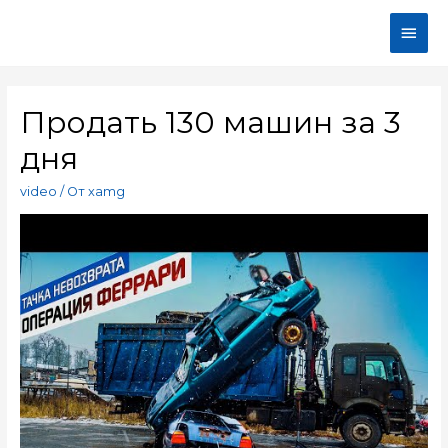
Продать 130 машин за 3
дня
video
/ От
xamg