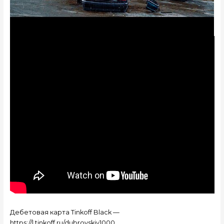
Дебетовая карта Tinkoff Black —
https://l.tinkoff.ru/dubrovskiy1000