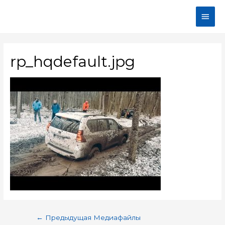
rp_hqdefault.jpg
←
Предыдущая Медиафайлы