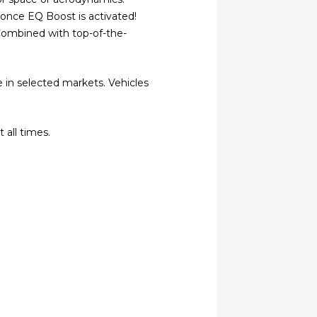
e once EQ Boost is activated!
Combined with top-of-the-
 in selected markets. Vehicles
 all times.