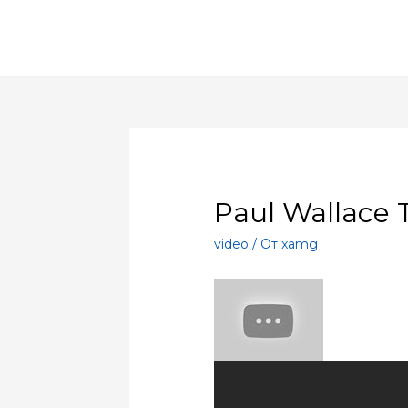
Paul Wallace 
video
/ От
xamg