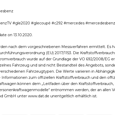
desbenz
nzTV #gle2020 #glecoupé #c292 #mercedes #mercedesben
ate on 13.10.2020.
den nach dem vorgeschriebenen Messverfahren ermittelt. Es h
 1 Durchführungsverordnung (EU) 2017/1153. Die Kraftstoffverbrau
Stromverbrauch wurde auf der Grundlage der VO 692/2008/EG er
nzelnes Fahrzeug und sind nicht Bestandteil des Angebots, sonde
erschiedenen Fahrzeugtypen. Die Werte variieren in Abhängigk
Informationen zum offiziellen Kraftstoffverbrauch und den offiz
ftwagen können dem „Leitfaden über den Kraftstoffverbrauch,
ersonenkraftwagenmodelle“ entnommen werden, der an allen Ver
 GmbH unter www.dat.de unentgeltlich erhältlich ist.