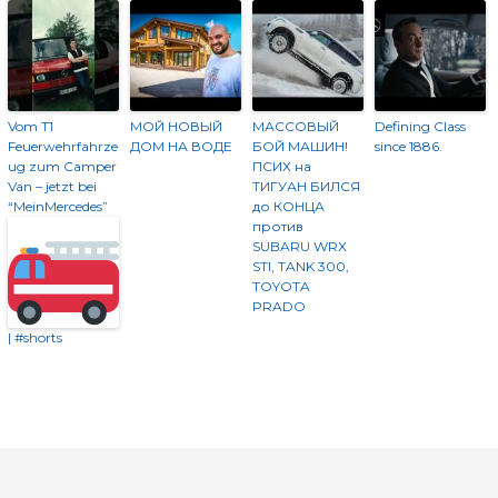
Vom T1
МОЙ НОВЫЙ
МАССОВЫЙ
Defining Class
Feuerwehrfahrze
ДОМ НА ВОДЕ
БОЙ МАШИН!
since 1886.
ug zum Camper
ПСИХ на
Van – jetzt bei
ТИГУАН БИЛСЯ
“MeinMercedes”
до КОНЦА
против
SUBARU WRX
STI, TANK 300,
TOYOTA
PRADO
| #shorts