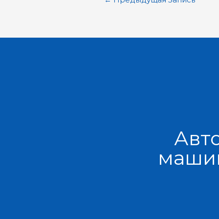
Авт
машин