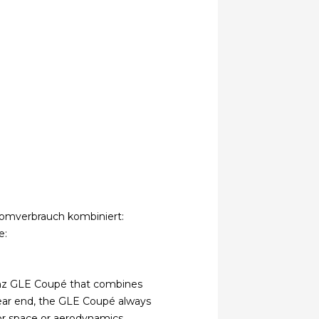
tromverbrauch kombiniert:
e:
Benz GLE Coupé that combines
 rear end, the GLE Coupé always
or space or aerodynamics.