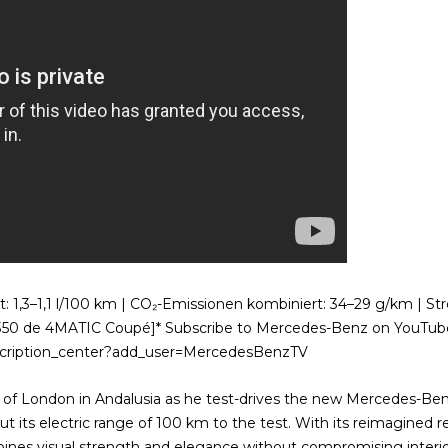
t: 1,3–1,1 l/100 km | CO₂-Emissionen kombiniert: 34–29 g/km | S
350 de 4MATIC Coupé]* Subscribe to Mercedes-Benz on YouTub
scription_center?add_user=MercedesBenzTV
rs of London in Andalusia as he test-drives the new Mercedes-
put its electric range of 100 km to the test. With its reimagined
bines visual strength and elegance without compromising interi