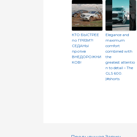
КТО БЫСТРЕЕ
Elegance and
по ГРЯЗИ?!
maximum
СЕДАНЫ
comfort
против
combined with
ВНЕДОРОЖНИ
the
КОВ!
greatest attentio
n to detail – The
GLS 600.​
|#shorts
←
Предыдущая Запись