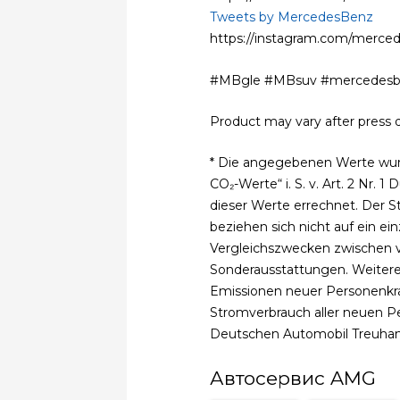
Tweets by MercedesBenz
https://instagram.com/merce
#MBgle #MBsuv #mercedesbe
Product may vary after press d
* Die angegebenen Werte wur
CO₂-Werte“ i. S. v. Art. 2 Nr.
dieser Werte errechnet. Der 
beziehen sich nicht auf ein ei
Vergleichszwecken zwischen v
Sonderausstattungen. Weitere 
Emissionen neuer Personenkra
Stromverbrauch aller neuen P
Deutschen Automobil Treuhand
Автосервис AMG