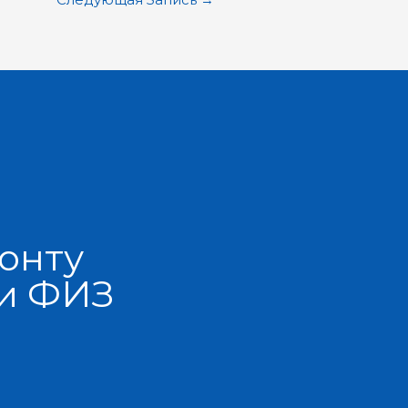
онту
 и ФИЗ