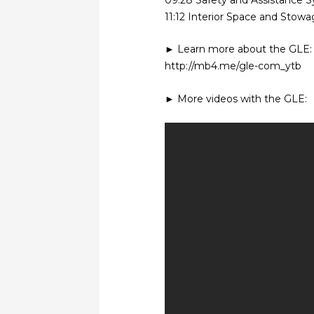
09:28 Safety and Assistance 
11:12 Interior Space and Stow
► Learn more about the GLE:
http://mb4.me/gle-com_ytb
► More videos with the GLE: