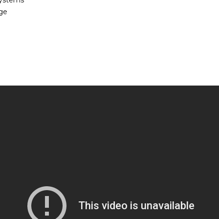
Systems
age