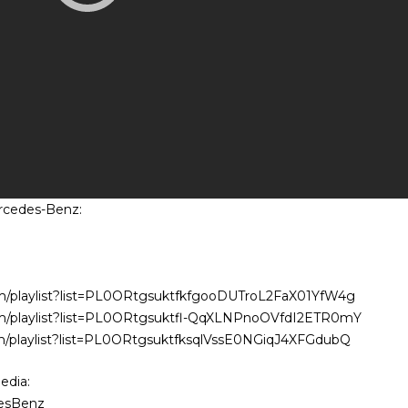
rcedes-Benz:
m/playlist?list=PL0ORtgsuktfkfgooDUTroL2FaX01YfW4g
om/playlist?list=PL0ORtgsuktfl-QqXLNPnoOVfdI2ETR0mY
m/playlist?list=PL0ORtgsuktfksqlVssE0NGiqJ4XFGdubQ
edia:
desBenz