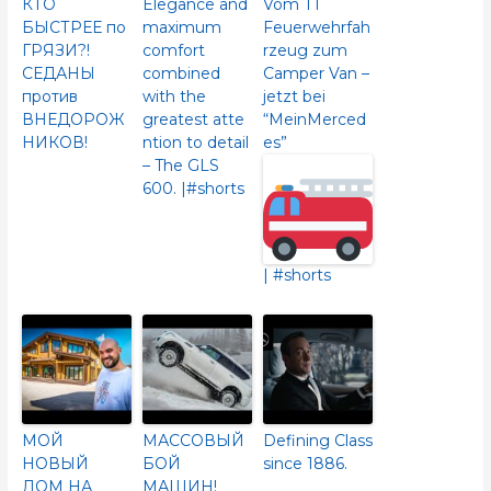
КТО
Elegance and
Vom T1
БЫСТРЕЕ по
maximum
Feuerwehrfah
ГРЯЗИ?!
comfort
rzeug zum
СЕДАНЫ
combined
Camper Van –
против
with the
jetzt bei
ВНЕДОРОЖ
greatest atte
“MeinMerced
НИКОВ!
ntion to detail
es”
– The GLS
600.​ |#shorts
| #shorts
МОЙ
МАССОВЫЙ
Defining Class
НОВЫЙ
БОЙ
since 1886.
ДОМ НА
МАШИН!