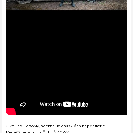
Жить по-новому, всегда на связи без переплат с
МегаФоном https://bit.ly/2ZGz7Yo