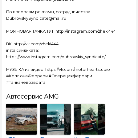
По вопросам рекламы, сотрудничества
DubrovskiySyndicate@mail.ru
МОЯ НОВАЯ ТАЧКА ТУТ: http://instagram.com/zheki444
ВК: http://vk.com/zheki444
insta синдиката:
https://www.instagram.com/dubrovskiy_syndicate/
МУЗЫКА из видео: https://vk.com/motorheartstudio
#КоплюнаФеррари #Операцияферрари
#тачканевозврата
Автосервис AMG