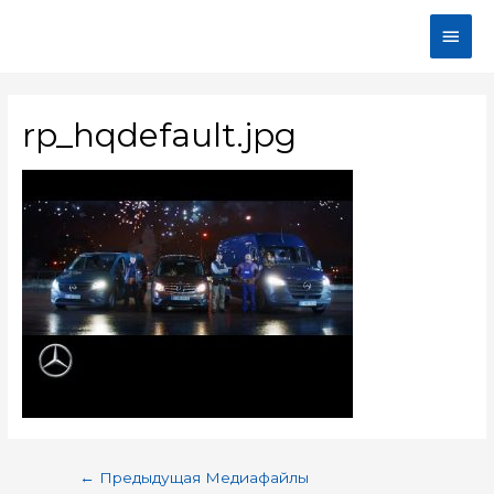
rp_hqdefault.jpg
←
Предыдущая Медиафайлы