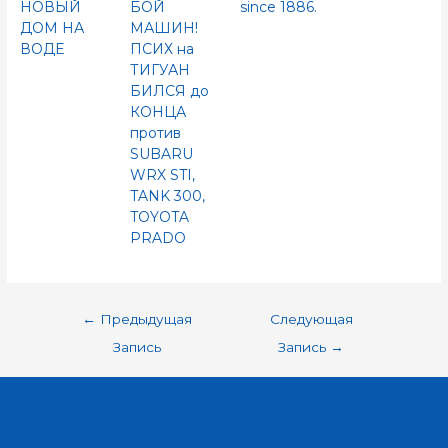
НОВЫЙ
БОЙ
since 1886.
ДОМ НА
МАШИН!
ВОДЕ
ПСИХ на
ТИГУАН
БИЛСЯ до
КОНЦА
против
SUBARU
WRX STI,
TANK 300,
TOYOTA
PRADO
←
Предыдущая
Следующая
Запись
Запись
→