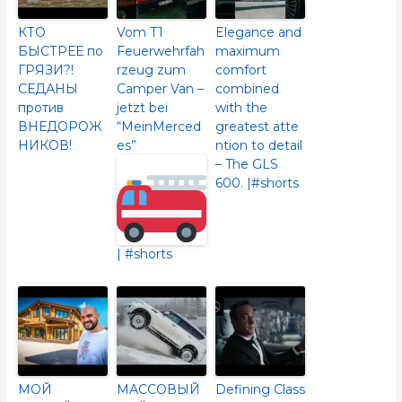
КТО
Vom T1
Elegance and
БЫСТРЕЕ по
Feuerwehrfah
maximum
ГРЯЗИ?!
rzeug zum
comfort
СЕДАНЫ
Camper Van –
combined
против
jetzt bei
with the
ВНЕДОРОЖ
“MeinMerced
greatest atte
НИКОВ!
es”
ntion to detail
– The GLS
600.​ |#shorts
| #shorts
МОЙ
МАССОВЫЙ
Defining Class