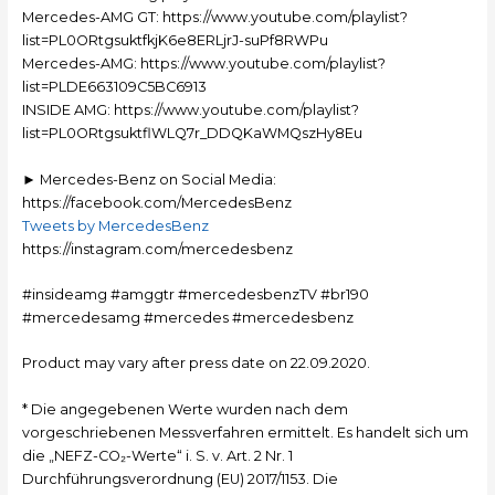
Mercedes-AMG GT: https://www.youtube.com/playlist?
list=PL0ORtgsuktfkjK6e8ERLjrJ-suPf8RWPu
Mercedes-AMG: https://www.youtube.com/playlist?
list=PLDE663109C5BC6913
INSIDE AMG: https://www.youtube.com/playlist?
list=PL0ORtgsuktflWLQ7r_DDQKaWMQszHy8Eu
► Mercedes-Benz on Social Media:
https://facebook.com/MercedesBenz
Tweets by MercedesBenz
https://instagram.com/mercedesbenz
#insideamg #amggtr #mercedesbenzTV #br190
#mercedesamg #mercedes #mercedesbenz
Product may vary after press date on 22.09.2020.
* Die angegebenen Werte wurden nach dem
vorgeschriebenen Messverfahren ermittelt. Es handelt sich um
die „NEFZ-CO₂-Werte“ i. S. v. Art. 2 Nr. 1
Durchführungsverordnung (EU) 2017/1153. Die