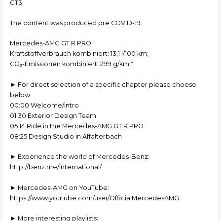
GT3.
The content was produced pre COVID-19.
Mercedes-AMG GT R PRO:
Kraftstoffverbrauch kombiniert: 13,1 l/100 km;
CO₂-Emissionen kombiniert: 299 g/km.*
► For direct selection of a specific chapter please choose
below:
00:00 Welcome/Intro
01:30 Exterior Design Team
05:14 Ride in the Mercedes-AMG GT R PRO
08:25 Design Studio in Affalterbach
► Experience the world of Mercedes-Benz:
http://benz.me/international/
► Mercedes-AMG on YouTube:
https://www.youtube.com/user/OfficialMercedesAMG
► More interesting playlists: