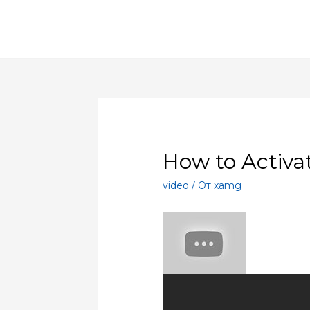
How to Activa
video
/ От
xamg