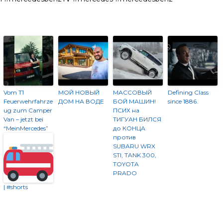
Vom T1
МОЙ НОВЫЙ
МАССОВЫЙ
Defining Class
Feuerwehrfahrze
ДОМ НА ВОДЕ
БОЙ МАШИН!
since 1886.
ug zum Camper
ПСИХ на
Van – jetzt bei
ТИГУАН БИЛСЯ
“MeinMercedes”
до КОНЦА
против
SUBARU WRX
STI, TANK 300,
TOYOTA
PRADO
| #shorts