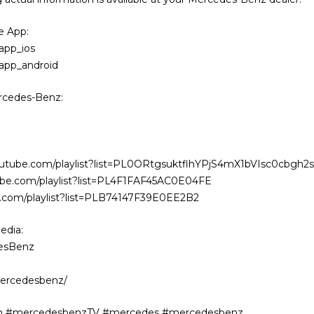
e App:
app_ios
app_android
rcedes-Benz:
utube.com/playlist?list=PL0ORtgsuktflhYPjS4mX1bVIsc0cbgh2
ube.com/playlist?list=PL4F1FAF45AC0E04FE
e.com/playlist?list=PLB74147F39E0EE2B2
edia:
desBenz
mercedesbenz/
n #mercedesbenzTV #mercedes #mercedesbenz