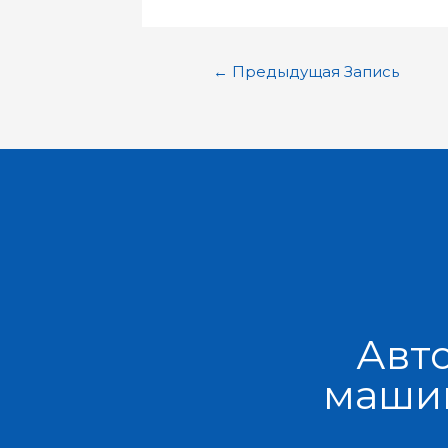
←
Предыдущая Запись
Авт
машин