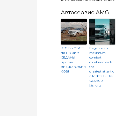
Автосервис AMG
КТО БЫСТРЕЕ
Elegance and
по ГРЯЗИ?!
maximum
СЕДАНЫ
comfort
против
combined with
ВНЕДОРОЖНИ
the
КОВ!
greatest attentio
n to detail – The
GLS 600.​
|#shorts