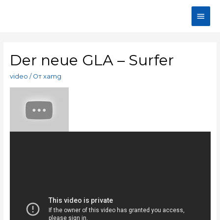
Der neue GLA – Surfer
video
/ От
xamg