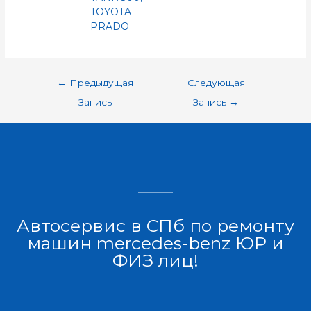
TOYOTA
PRADO
←
Предыдущая
Следующая
Запись
Запись
→
Автосервис в СПб по ремонту
машин mercedes-benz ЮР и
ФИЗ лиц!