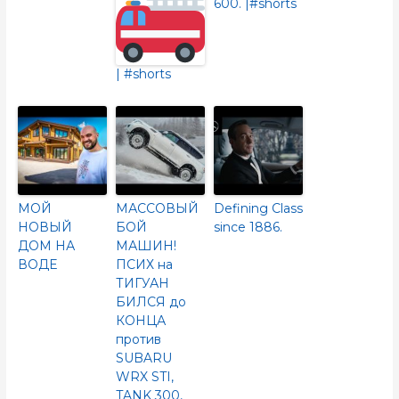
600.​ |#shorts
| #shorts
МОЙ
МАССОВЫЙ
Defining Class
НОВЫЙ
БОЙ
since 1886.
ДОМ НА
МАШИН!
ВОДЕ
ПСИХ на
ТИГУАН
БИЛСЯ до
КОНЦА
против
SUBARU
WRX STI,
TANK 300,