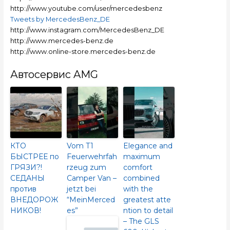
http://www.youtube.com/user/mercedesbenz
Tweets by MercedesBenz_DE
http://www.instagram.com/MercedesBenz_DE
http://www.mercedes-benz.de
http://www.online-store.mercedes-benz.de
Автосервис AMG
КТО
Vom T1
Elegance and
БЫСТРЕЕ по
Feuerwehrfah
maximum
ГРЯЗИ?!
rzeug zum
comfort
СЕДАНЫ
Camper Van –
combined
против
jetzt bei
with the
ВНЕДОРОЖ
“MeinMerced
greatest atte
НИКОВ!
es”
ntion to detail
– The GLS