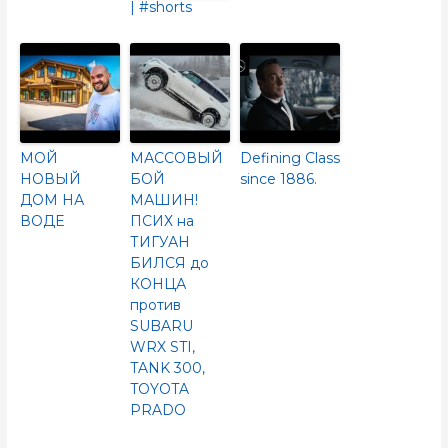
| #shorts
МОЙ
МАССОВЫЙ
Defining Class
НОВЫЙ
БОЙ
since 1886.
ДОМ НА
МАШИН!
ВОДЕ
ПСИХ на
ТИГУАН
БИЛСЯ до
КОНЦА
против
SUBARU
WRX STI,
TANK 300,
TOYOTA
PRADO