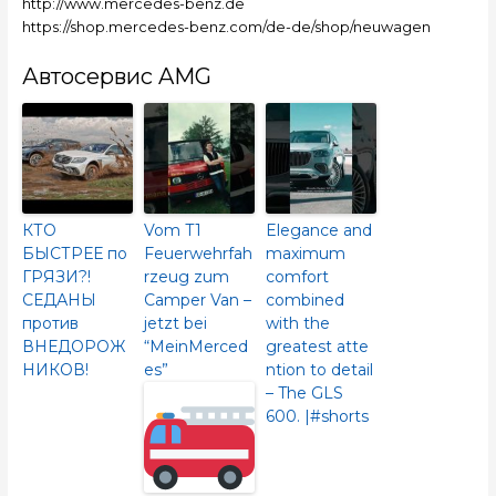
http://www.mercedes-benz.de
https://shop.mercedes-benz.com/de-de/shop/neuwagen
Автосервис AMG
КТО
Vom T1
Elegance and
БЫСТРЕЕ по
Feuerwehrfah
maximum
ГРЯЗИ?!
rzeug zum
comfort
СЕДАНЫ
Camper Van –
combined
против
jetzt bei
with the
ВНЕДОРОЖ
“MeinMerced
greatest atte
НИКОВ!
es”
ntion to detail
– The GLS
600.​ |#shorts