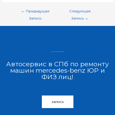
←
Предыдущая
Следующая
Запись
Запись
→
Автосервис в СПб по ремонту
машин mercedes-benz ЮР и
ФИЗ лиц!
запись