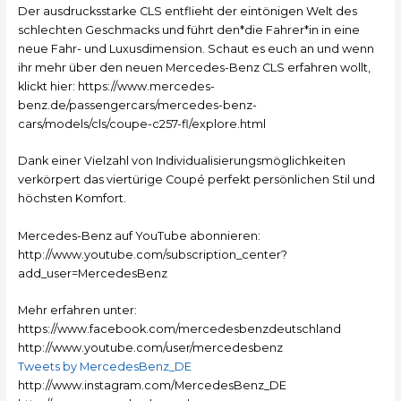
Der ausdrucksstarke CLS entflieht der eintönigen Welt des
schlechten Geschmacks und führt den*die Fahrer*in in eine
neue Fahr- und Luxusdimension. Schaut es euch an und wenn
ihr mehr über den neuen Mercedes-Benz CLS erfahren wollt,
klickt hier: https://www.mercedes-
benz.de/passengercars/mercedes-benz-
cars/models/cls/coupe-c257-fl/explore.html
Dank einer Vielzahl von Individualisierungsmöglichkeiten
verkörpert das viertürige Coupé perfekt persönlichen Stil und
höchsten Komfort.
Mercedes-Benz auf YouTube abonnieren:
http://www.youtube.com/subscription_center?
add_user=MercedesBenz
Mehr erfahren unter:
https://www.facebook.com/mercedesbenzdeutschland
http://www.youtube.com/user/mercedesbenz
Tweets by MercedesBenz_DE
http://www.instagram.com/MercedesBenz_DE