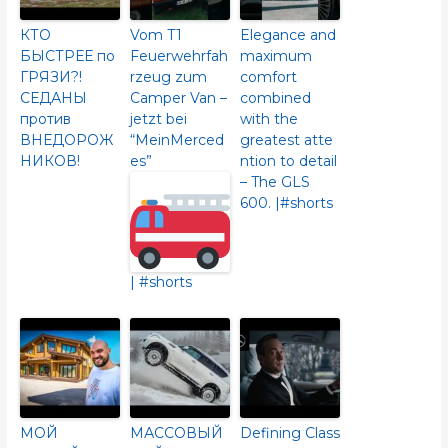
КТО
Vom T1
Elegance and
БЫСТРЕЕ по
Feuerwehrfah
maximum
ГРЯЗИ?!
rzeug zum
comfort
СЕДАНЫ
Camper Van –
combined
против
jetzt bei
with the
ВНЕДОРОЖ
“MeinMerced
greatest atte
НИКОВ!
es”
ntion to detail
– The GLS
600.​ |#shorts
| #shorts
МОЙ
МАССОВЫЙ
Defining Class