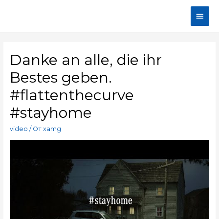
Danke an alle, die ihr
Bestes geben.
#flattenthecurve
#stayhome
video
/ От
xamg