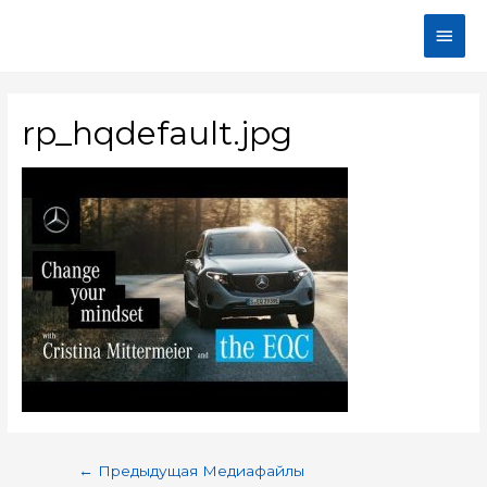
rp_hqdefault.jpg
←
Предыдущая Медиафайлы