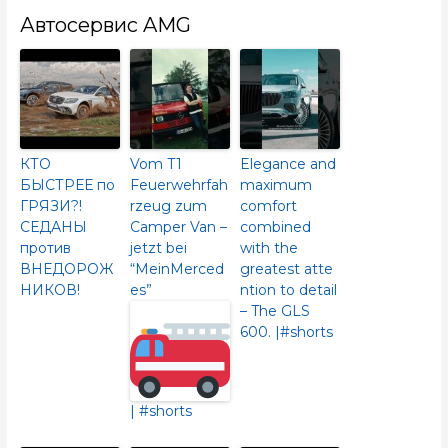
Автосервис AMG
КТО
Vom T1
Elegance and
БЫСТРЕЕ по
Feuerwehrfah
maximum
ГРЯЗИ?!
rzeug zum
comfort
СЕДАНЫ
Camper Van –
combined
против
jetzt bei
with the
ВНЕДОРОЖ
“MeinMerced
greatest atte
НИКОВ!
es”
ntion to detail
– The GLS
600.​ |#shorts
| #shorts