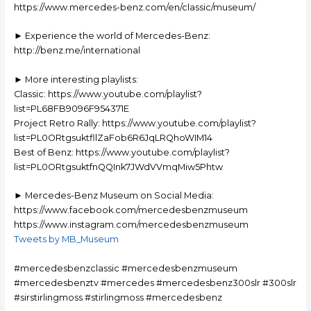
https://www.mercedes-benz.com/en/classic/museum/
► Experience the world of Mercedes-Benz:
http://benz.me/international
► More interesting playlists:
Classic: https://www.youtube.com/playlist?
list=PL68FB9096F954371E
Project Retro Rally: https://www.youtube.com/playlist?
list=PL0ORtgsuktfllZaFob6R6JqLRQhoWIM14
Best of Benz: https://www.youtube.com/playlist?
list=PL0ORtgsuktfnQQInk7JWdVVmqMiw5Phtw
► Mercedes-Benz Museum on Social Media:
https://www.facebook.com/mercedesbenzmuseum
https://www.instagram.com/mercedesbenzmuseum
Tweets by MB_Museum
#mercedesbenzclassic #mercedesbenzmuseum
#mercedesbenztv #mercedes #mercedesbenz300slr #300slr
#sirstirlingmoss #stirlingmoss #mercedesbenz