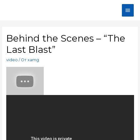
Behind the Scenes – “The
Last Blast”
video
/ От
xamg