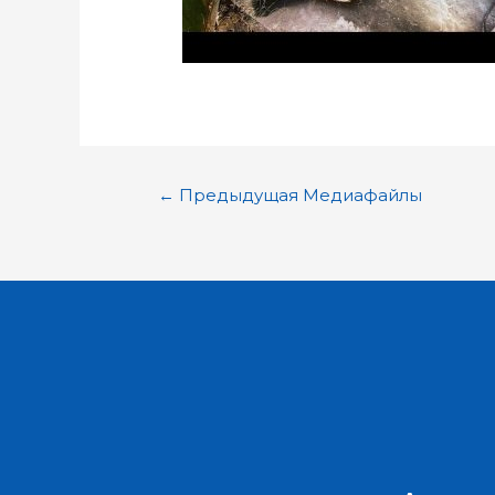
←
Предыдущая Медиафайлы